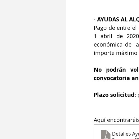
- 
AYUDAS AL ALQ
Pago de entre el
1 abril de 202
económica de la 
importe máximo d
No podrán volv
convocatoria an
Plazo solicitud:
 
Aquí encontraréi
Detalles A