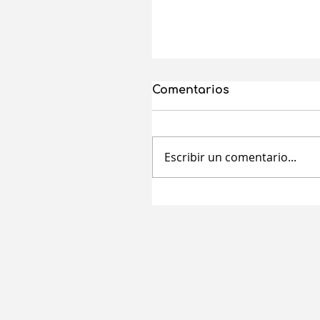
Comentarios
Escribir un comentario...
Ayudas a mujeres
autónomas de la
Comunitat Valenciana