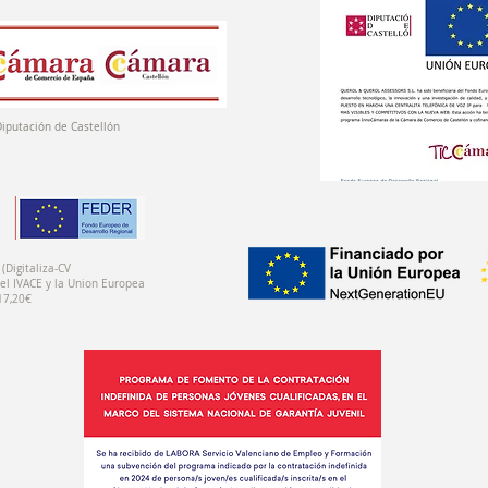
Diputación de Castellón
(Digitaliza-CV
el IVACE y la Union Europea
17,20€