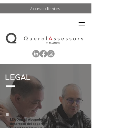
Acceso clientes
LEGAL
LEX Querol Abogados es la consolidación y
desarrollo del departamento legal de
Querol Assessors. Un servicio diferenciado