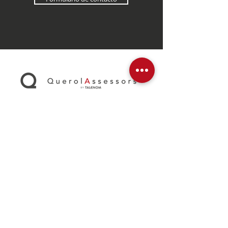
Ayuda para la transformación digital de la Diputación de Castellón
Implantación de Power BI y Power Apps (Digitaliza-CV Transformación 2021)
cofinanciado por el IVACE y la Union Europea a través del FEDER, por importe
de 4.817,20€