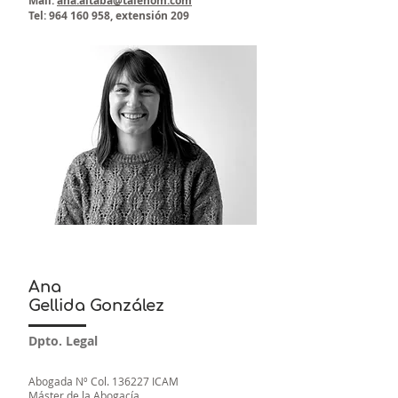
Mail:
ana.altaba@talenom.com
Tel:
964 160 958
, extensión 209
Ana
Gellida González
Dpto. Legal
Abogada Nº Col. 136227 ICAM
Máster de la Abogacía