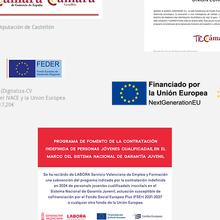
Diputación de Castellón
(Digitaliza-CV
el IVACE y la Union Europea
17,20€