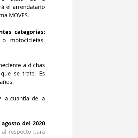
á el arrendatario 
rama MOVES.
Adquisición de vehículos nuevos y semi nuevos de las siguientes categorías: 
o motocicletas. 
neciente a dichas 
que se trate. Es 
 años.
 la cuantía de la 
agosto del 2020 
al respecto para 