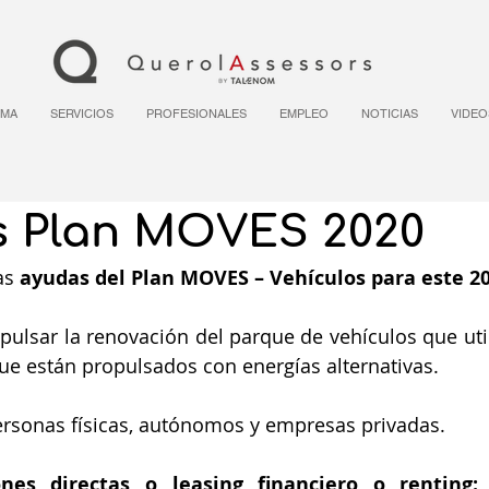
RMA
SERVICIOS
PROFESIONALES
EMPLEO
NOTICIAS
VIDEO
 Plan MOVES 2020
s 
ayudas del Plan MOVES – Vehículos para este 20
pulsar la renovación del parque de vehículos que uti
que están propulsados con energías alternativas.
ersonas físicas, autónomos y empresas privadas.
ones directas o leasing financiero o renting:
 