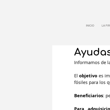
INICIO
LA FI
Ayudas
Informamos de la
El 
objetivo
 es im
fósiles para los 
Beneficiarios
: p
Para adquisici