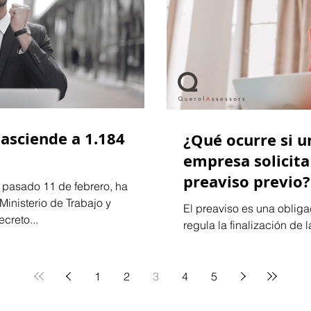
 asciende a 1.184
¿Qué ocurre si u
empresa solicita
preaviso previo?
pasado 11 de febrero, ha
inisterio de Trabajo y
El preaviso es una oblig
creto...
regula la finalización de 
trabajador quien decide..
1
2
3
4
5