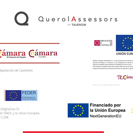
Diputación de Castellón
(Digitaliza-CV
el IVACE y la Union Europea
17,20€