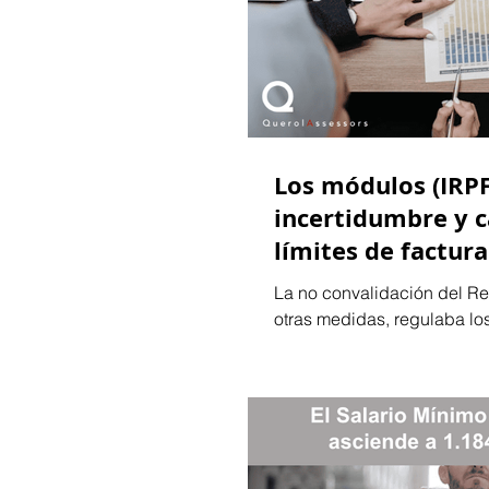
Los módulos (IRPF
incertidumbre y c
límites de factur
La no convalidación del Re
otras medidas, regulaba los
régimen de "Módulos")...