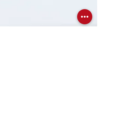
Novedades de aplicación
para el IRPF
Todos los años surge alguna novedad que
podemos aplicar en nuestra declaración de la
Renta, pero no es fácil estar al tanto de todo.
Para...