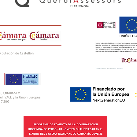
Diputación de Castellón
(Digitaliza-CV
el IVACE y la Union Europea
17,20€