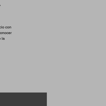
A
cio con
conocer
 la