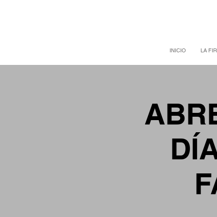
INICIO
LA FI
ABRE
DÍ
F