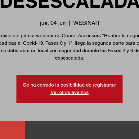
DESESCALAD
jue, 04 jun
  |  
WEBINAR
l éxito del primer webinar de Querol Assessors "Reabre tu nego
dad tras el Covid-19. Fases 0 y 1", llega la segunda parte para 
mo debe abrir un local con seguridad durante las Fases 2 y 3 de
desescalada.
Se ha cerrado la posibilidad de registrarse
Ver otros eventos