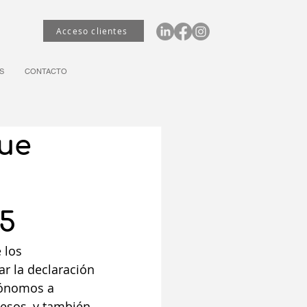
Acceso clientes
S
CONTACTO
que
25
 los 
r la declaración 
tónomos a 
esos, y también 