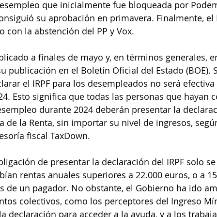
desempleo que inicialmente fue bloqueada por Podem
onsiguió su aprobación en primavera. Finalmente, el 
o con la abstención del PP y Vox.
blicado a finales de mayo y, en términos generales, en
su publicación en el Boletín Oficial del Estado (BOE). 
larar el IRPF para los desempleados no será efectiva 
4. Esto significa que todas las personas que hayan 
esempleo durante 2024 deberán presentar la declarac
de la Renta, sin importar su nivel de ingresos, segú
esoría fiscal TaxDown.
bligación de presentar la declaración del IRPF solo se
bían rentas anuales superiores a 22.000 euros, o a 15
s de un pagador. No obstante, el Gobierno ha ido am
intos colectivos, como los perceptores del Ingreso Mí
a declaración para acceder a la ayuda, y a los trabaj