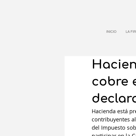
INICIO
LA FI
Hacien
cobre 
declar
Hacienda está pr
contribuyentes a
del Impuesto sobr
participar en la