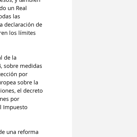
do un Real 
odas las 
 declaración de 
en los límites 
l de la 
4, sobre medidas 
tección por 
uropea sobre la 
iones, el decreto 
ones por 
l Impuesto 
 de una reforma 