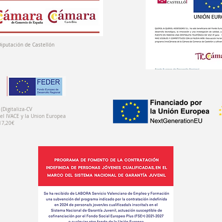
Diputación de Castellón
(Digitaliza-CV
el IVACE y la Union Europea
17,20€