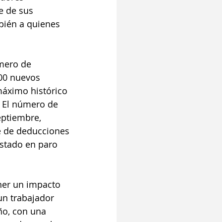
 de sus 
bién a quienes 
mero de 
00 nuevos 
áximo histórico 
. El número de 
eptiembre, 
e de deducciones 
estado en paro 
ner un impacto 
 un trabajador 
ño, con una 