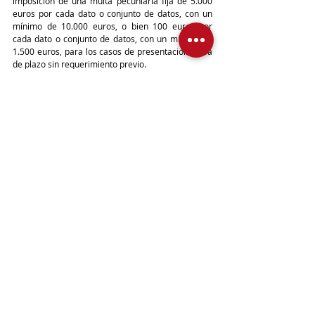
imposición de una multa pecuniaria fija de 5.000 
euros por cada dato o conjunto de datos, con un 
mínimo de 10.000 euros, o bien 100 euros por 
cada dato o conjunto de datos, con un mínimo de 
1.500 euros, para los casos de presentación fuera 
de plazo sin requerimiento previo.
·         Además de esa sanción, la normativa 
establecía  otra grave consecuencia tanto por no 
cumplir la obligación de informar como por 
hacerlo fuera de plazo, y es que Hacienda puede 
llegar a considerar que los bienes en el extranjero 
son ganancia patrimonial no justificada y cobrar 
por el IRPF una cuota hasta su tipo máximo 
margina o en el Impuesto sobre Sociedades, sobre 
su valor más una sanción adicional del 150% sobre 
dicha cuota. Y eso incluso aunque esos bienes y 
derechos procedan de periodos prescritos.