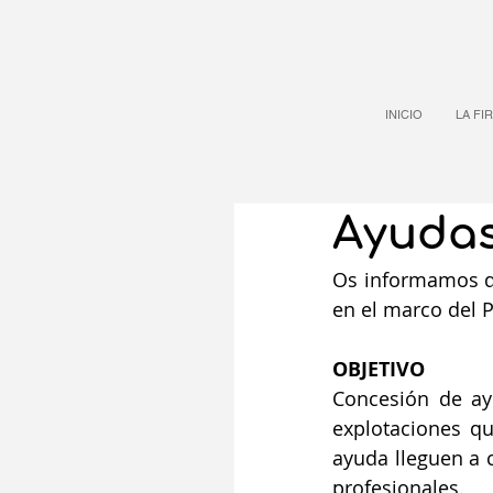
INICIO
LA FI
Ayudas
Os informamos d
en el marco del 
OBJETIVO
Concesión de ayu
explotaciones que
ayuda lleguen a c
profesionales.