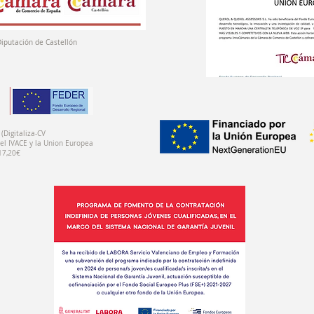
Diputación de Castellón
(Digitaliza-CV
el IVACE y la Union Europea
17,20€