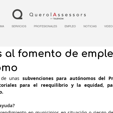
RMA
SERVICIOS
PROFESIONALES
EMPLEO
NOTICIAS
VIDEO
 al fomento de empl
omo
 de unas 
subvenciones para autónomos del Pr
itoriales para el reequilibrio y la equidad, pa
o.
 ayuda?
rendimiento en municipios en situación o riesgo de