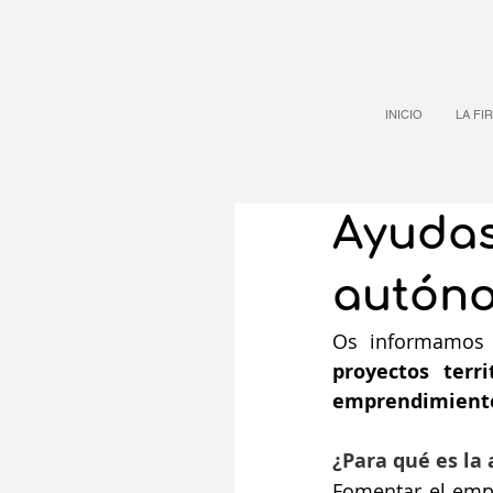
INICIO
LA FI
Ayudas
autón
Os informamos
proyectos terr
emprendimient
¿Para qué es la
Fomentar el emp