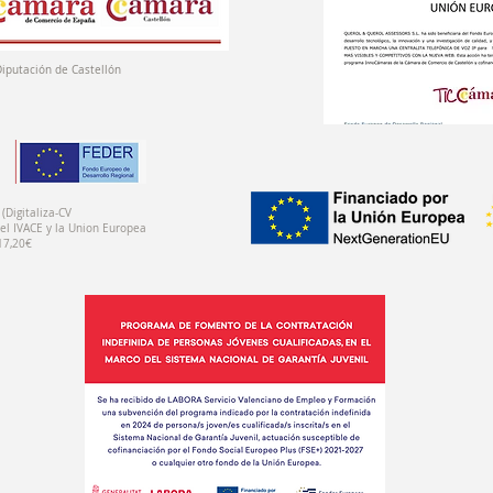
Diputación de Castellón
(Digitaliza-CV
el IVACE y la Union Europea
17,20€